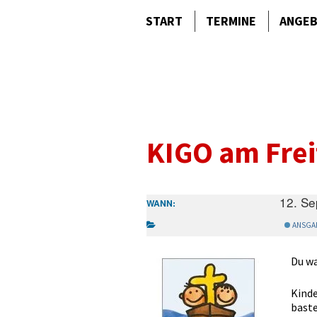
START
TERMINE
ANGE
KIGO am Frei
12. S
WANN:
ANSGA
Du wa
Kinde
baste