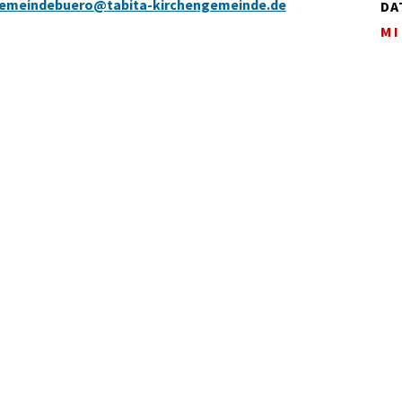
emeindebuero@tabita-kirchengemeinde.de
DA
MI