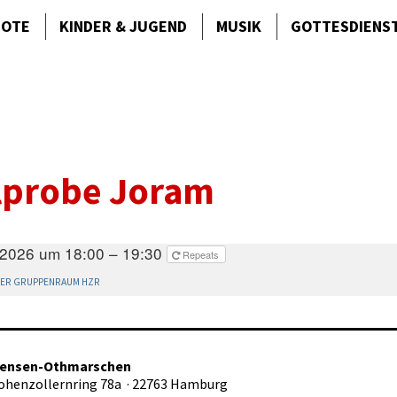
BOTE
KINDER & JUGEND
MUSIK
GOTTES­DIENS
elprobe Joram
i 2026 um 18:00 – 19:30
Repeats
ER GRUPPENRAUM HZR
tensen-Othmarschen
Hohenzollernring 78a · 22763 Hamburg