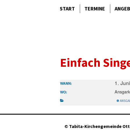
START
TERMINE
ANGE
Einfach Sing
1. Jun
WANN:
Ansgark
WO:
ANSGA
©
Tabita-Kirchengemeinde Ot