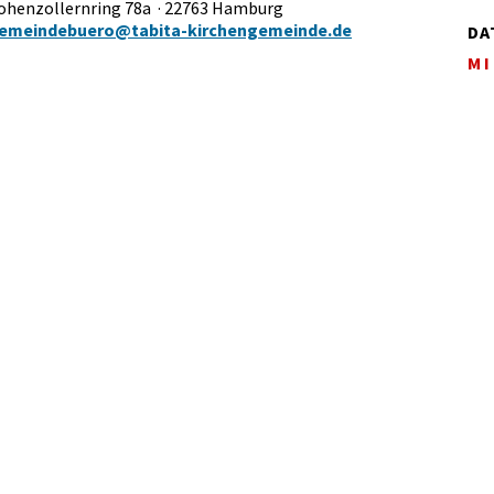
Hohenzollernring 78a · 22763 Hamburg
emeindebuero@tabita-kirchengemeinde.de
DA
MI