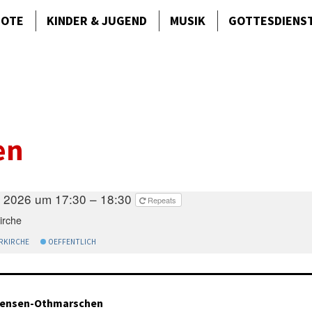
BOTE
KINDER & JUGEND
MUSIK
GOTTES­DIENS
en
i 2026 um 17:30 – 18:30
Repeats
irche
RKIRCHE
OEFFENTLICH
tensen-Othmarschen