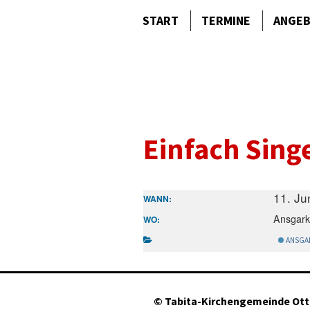
START
TERMINE
ANGE
Einfach Sing
11. Ju
WANN:
Ansgark
WO:
ANSGA
©
Tabita-Kirchengemeinde Ot