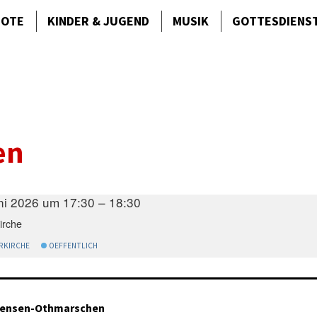
BOTE
KINDER & JUGEND
MUSIK
GOTTES­DIENS
en
ni 2026 um 17:30 – 18:30
irche
RKIRCHE
OEFFENTLICH
tensen-Othmarschen