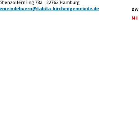
Hohenzollernring 78a · 22763 Hamburg
emeindebuero@tabita-kirchengemeinde.de
DA
MI