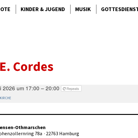
BOTE
KINDER & JUGEND
MUSIK
GOTTES­DIENS
E. Cordes
li 2026 um 17:00 – 20:00
Repeats
KIRCHE
tensen-Othmarschen
Hohenzollernring 78a · 22763 Hamburg