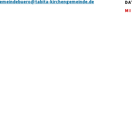
emeindebuero@tabita-kirchengemeinde.de
DA
MI