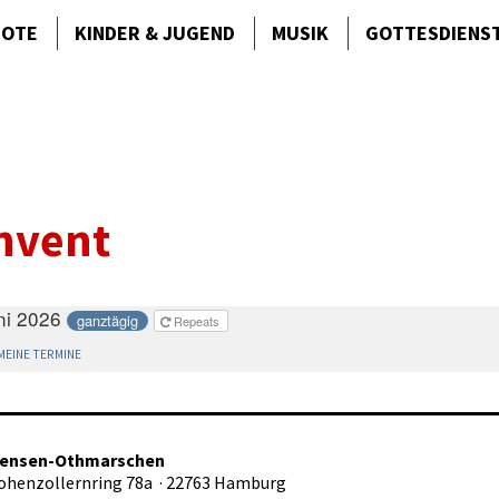
BOTE
KINDER & JUGEND
MUSIK
GOTTES­DIENS
nvent
ni 2026
ganztägig
Repeats
EINE TERMINE
tensen-Othmarschen
Hohenzollernring 78a · 22763 Hamburg