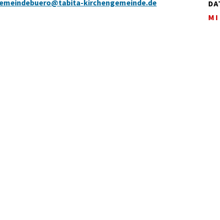
emeindebuero@tabita-kirchengemeinde.de
DA
MI