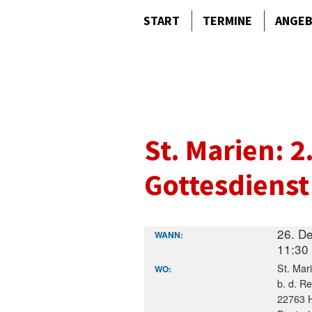
START
TERMINE
ANGE
St. Marien: 
Gottesdienst
26. D
WANN:
11:30
St. Mar
WO:
b. d. R
22763 